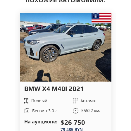
ПОХОЖИЕ АВТОМОБИЛИ:
BMW X4 M40I 2021
B
Полный
Автомат
55522 км.
Бензин 3.0 л.
$26 750
На аукционе:
На
79 485 BYN