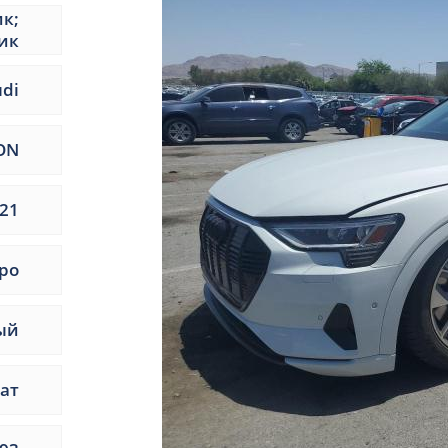
ик;
ик
udi
ON
21
ро
ый
ат