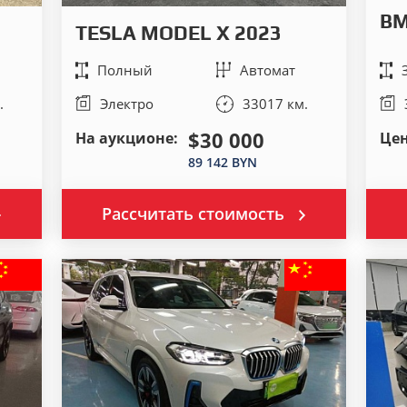
BM
TESLA MODEL X 2023
Полный
Автомат
.
Электро
33017 км.
$30 000
На аукционе:
Цен
89 142 BYN
Рассчитать стоимость