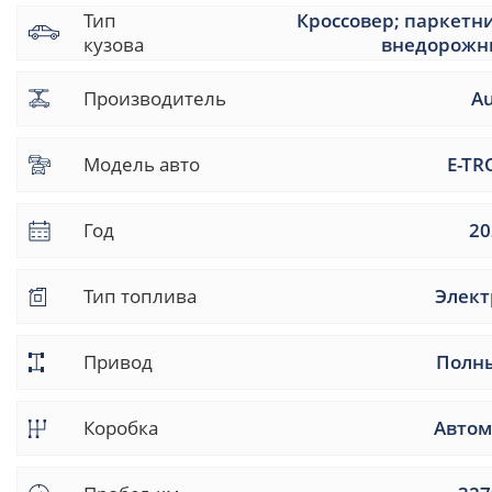
Тип
Кроссовер; паркетн
кузова
внедорожн
Производитель
A
Модель авто
E-TR
Год
20
Тип топлива
Элект
Привод
Полн
Коробка
Автом