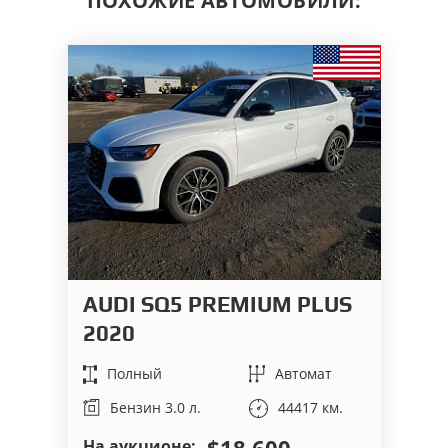
ПОХОЖИЕ АВТОМОБИЛИ:
AUDI SQ5 PREMIUM PLUS
M
2020
T
Полный
Автомат
44417 км.
Бензин 3.0 л.
$18 600
На аукционе:
На