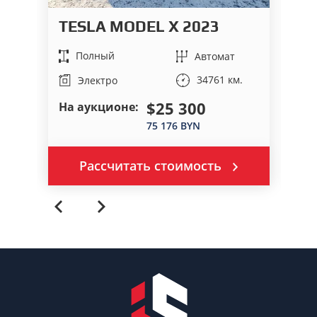
B
TESLA MODEL X 2023
0
Полный
Автомат
34761 км.
Электро
$25 300
На аукционе:
Це
75 176 BYN
Рассчитать стоимость