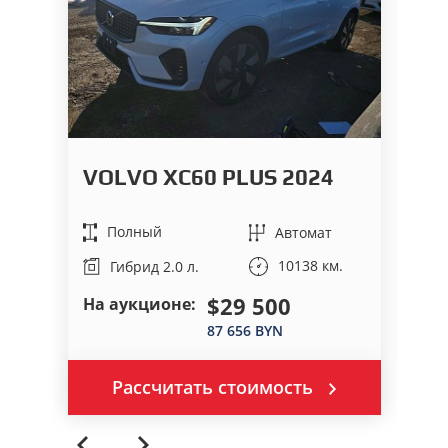
VOLVO XC60 PLUS 2024
H
Полный
Автомат
10138 км.
Гибрид 2.0 л.
$29 500
На аукционе:
На
87 656 BYN
Рассчитать стоимость