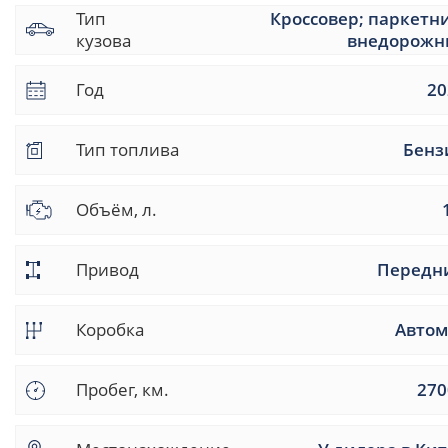
Тип
Кроссовер; паркетн
кузова
внедорожн
Год
20
Тип топлива
Бенз
Объём, л.
Привод
Передн
Коробка
Автом
Пробег, км.
270