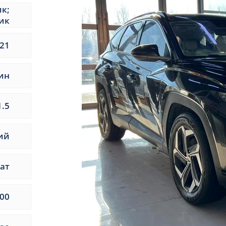
ик;
ик
21
ин
1.5
ий
ат
00