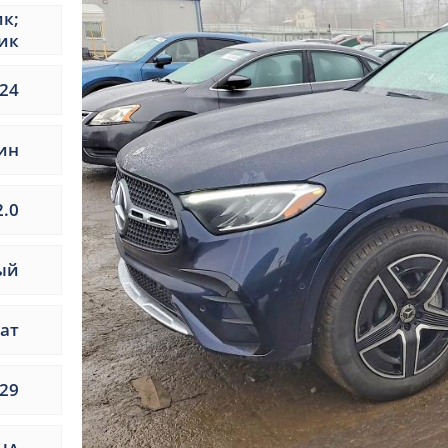
ик;
ик
24
ин
2.0
ый
ат
29