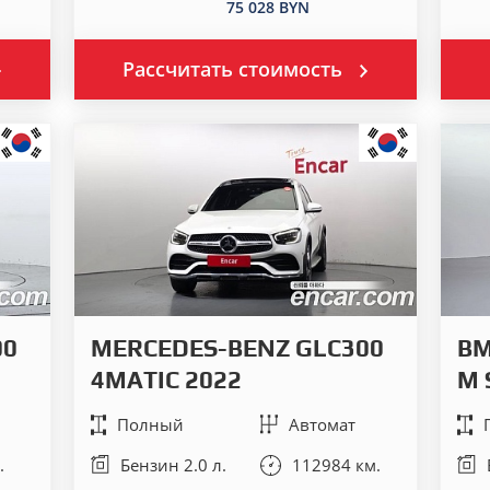
75 028 BYN
Рассчитать стоимость
00
MERCEDES-BENZ GLC300
BM
4MATIC 2022
M 
Полный
Автомат
.
Бензин 2.0 л.
112984 км.