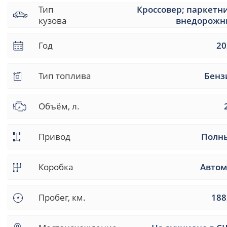
Тип
Кроссовер; паркетн
кузова
внедорожн
Год
20
Тип топлива
Бенз
Объём, л.
Привод
Полн
Коробка
Автом
Пробег, км.
188