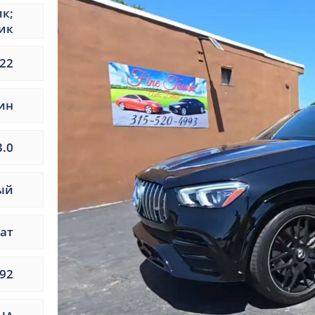
ик;
ик
22
ин
3.0
ый
ат
92