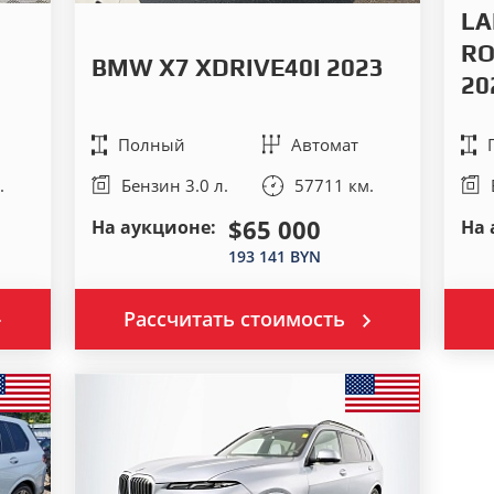
LA
RO
BMW X7 XDRIVE40I 2023
20
Полный
Автомат
.
Бензин 3.0 л.
57711 км.
$65 000
На аукционе:
На 
193 141 BYN
Рассчитать стоимость