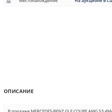
Местонахождение
На аукционе в С
ОПИСАНИЕ
В продаже MERCEDES-BENZ GLE COUPE AMG 53 4MA