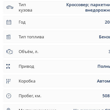
Тип
Кроссовер; паркетн
кузова
внедорожн
Год
20
Тип топлива
Бенз
Объём, л.
Привод
Полн
Коробка
Автом
Пробег, км.
508