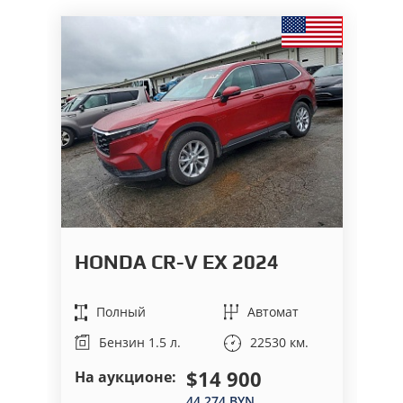
F
HONDA CR-V EX 2024
2
Полный
Автомат
22530 км.
Бензин 1.5 л.
$14 900
На аукционе:
На
44 274 BYN