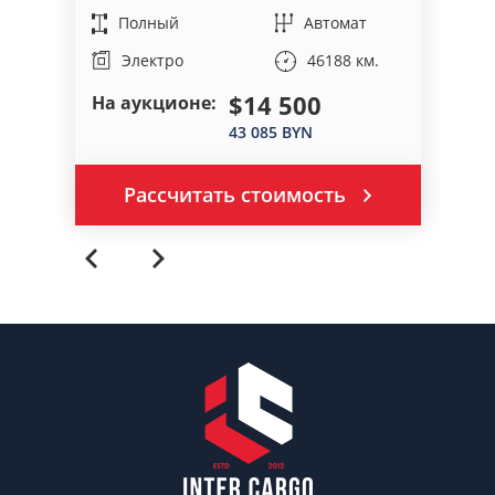
Полный
Автомат
46188 км.
Электро
$14 500
На аукционе:
На
43 085 BYN
Рассчитать стоимость