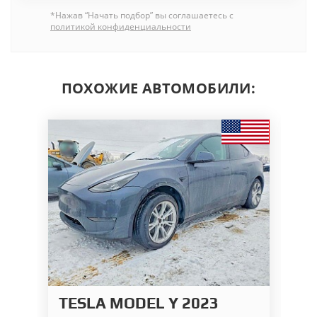
*Нажав “Начать подбор” вы соглашаетесь с
политикой конфиденциальности
ПОХОЖИЕ АВТОМОБИЛИ:
TESLA MODEL Y 2023
T