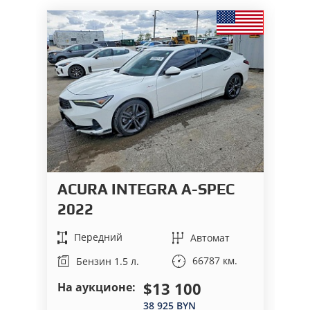
ACURA INTEGRA A-SPEC
H
2022
2
Передний
Автомат
66787 км.
Бензин 1.5 л.
$13 100
На аукционе:
На
38 925 BYN