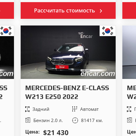
Рассчитать стоимость
SS
MERCEDES-BENZ E-CLASS
ME
2
W213 E250 2022
W2
Задний
Автомат
.
Бензин 2.0 л.
81417 км.
$21 430
Цена:
Цен