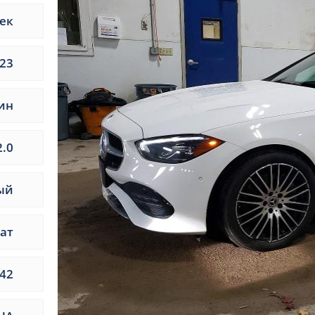
ек
23
ин
2.0
ый
ат
42