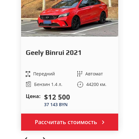
V
Geely Binrui 2021
2
Передний
Автомат
44200 км.
Бензин 1.4 л.
$12 500
Цена:
На
37 143 BYN
Рассчитать стоимость