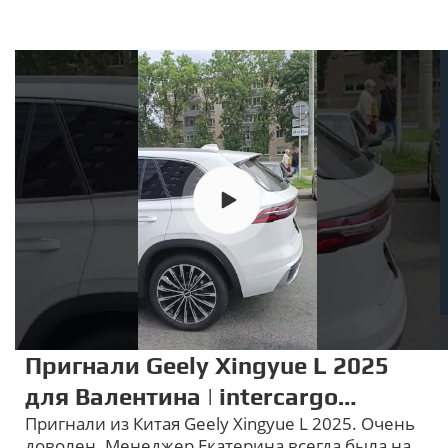
Пригнали Geely Xingyue L 2025
для Валентина | intercargo
Пригнали из Китая Geely Xingyue L 2025. Очень
отзывы
доволен. Менеджер Екатерина всегда была на