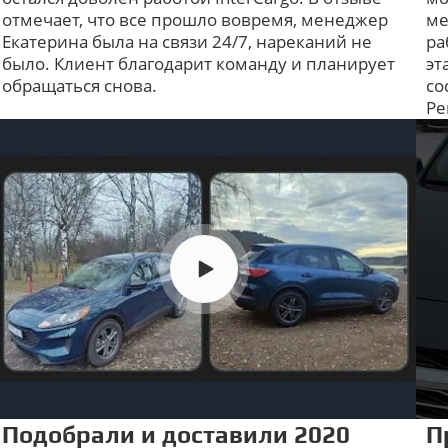
отмечает, что все прошло вовремя, менеджер
ме
Екатерина была на связи 24/7, нареканий не
ра
было. Клиент благодарит команду и планирует
эт
обращаться снова.
со
Ре
Подобрали и доставили 2020
П