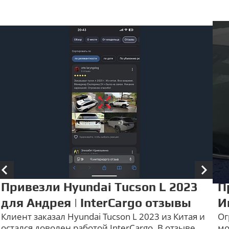
Привезли Hyundai Tucson L 2023
П
для Андрея | InterCargo отзывы
И
Клиент заказал Hyundai Tucson L 2023 из Китая и
Ог
остался доволен работой InterCargo. В отзыве
мо