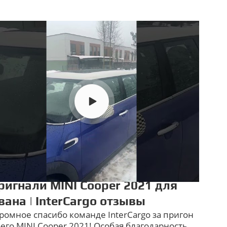
ригнали MINI Cooper 2021 для
вана | InterCargo отзывы
ромное спасибо команде InterCargo за пригон
его MINI Cooper 2021! Особая благодарность