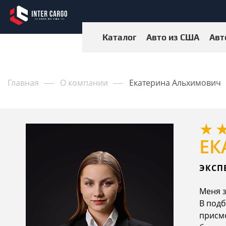
Каталог
Авто из США
Авт
Главная
О компании
Екатерина Альхимович
ЕК
ЭКСП
Меня з
В подб
присмо