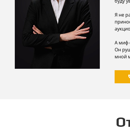
буду у
Я не р
принос
аукцио
А миф 
Он руш
мной м
O