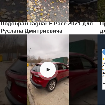
Подобран Jaguar E Pace 2021 для
П
Руслана Дмитриевича
д