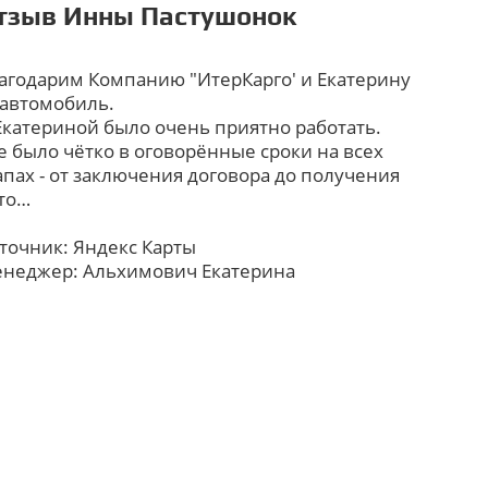
тзыв Инны Пастушонок
агодарим Компанию "ИтерКарго' и Екатерину
 автомобиль.
Екатериной было очень приятно работать.
е было чётко в оговорённые сроки на всех
апах - от заключения договора до получения
то…
точник: Яндекс Карты
неджер: Альхимович Екатерина