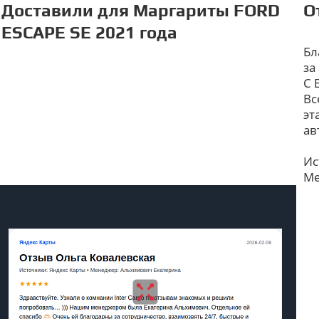
Доставили для Маргариты FORD
О
ESCAPE SE 2021 года
Бл
за
С 
Вс
эт
ав
Ис
Ме