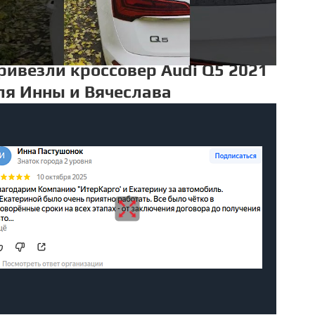
ривезли кроссовер Audi Q5 2021
ля Инны и Вячеслава