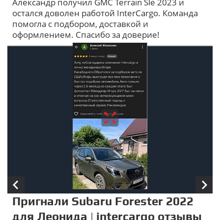
Александр получил GMC Terrain Sle 2023 и
отзывы
остался доволен работой InterCargo. Команда
помогла с подбором, доставкой и
оформлением. Спасибо за доверие!
Пригнали Subaru Forester 2022
для Леонида | intercargo отзывы