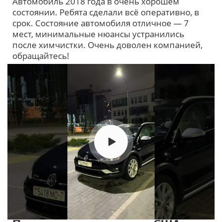
Автомобиль 2018 года в очень хорошем
InterCargo отзывы
состоянии. Ребята сделали всё оперативно, в
срок. Состояние автомобиля отличное — 7
мест, минимальные нюансы устранились
после химчистки. Очень доволен компанией,
обращайтесь!