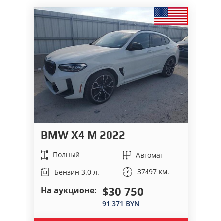
B
2
BMW X4 M 2022
Полный
Автомат
37497 км.
Бензин 3.0 л.
$30 750
На аукционе:
Це
91 371 BYN