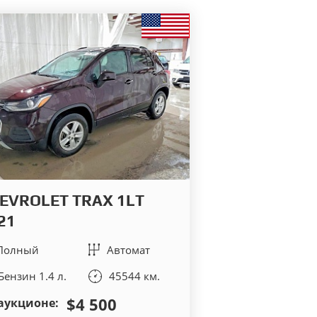
EVROLET TRAX 1LT
21
Полный
Автомат
Бензин 1.4 л.
45544 км.
$4 500
аукционе: