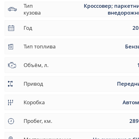
Тип
Кроссовер; паркетн
кузова
внедорожн
Год
20
Тип топлива
Бенз
Объём, л.
Привод
Передн
Коробка
Автом
Пробег, км.
289