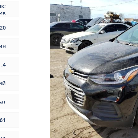
ик;
ик
20
ин
1.4
ий
ат
61