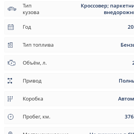
Тип
Кроссовер; паркетн
кузова
внедорожн
Год
20
Тип топлива
Бенз
Объём, л.
Привод
Полн
Коробка
Автом
Пробег, км.
376