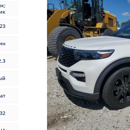
ик;
ик
23
ин
2.3
ый
ат
32