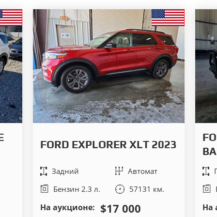
E
FO
FORD EXPLORER XLT 2023
BA
Задний
Автомат
Бензин 2.3 л.
57131 км.
$17 000
На аукционе:
На 