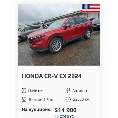
F
HONDA CR-V EX 2024
2
Полный
Автомат
22530 км.
Бензин 1.5 л.
$14 900
На аукционе:
На
44 274 BYN