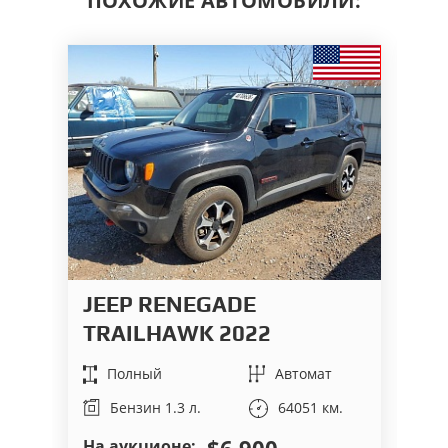
ПОХОЖИЕ АВТОМОБИЛИ:
JEEP RENEGADE
A
TRAILHAWK 2022
V
Полный
Автомат
64051 км.
Бензин 1.3 л.
$6 900
На аукционе:
На