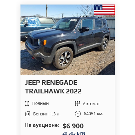
JEEP RENEGADE
B
TRAILHAWK 2022
P
Полный
Автомат
64051 км.
Бензин 1.3 л.
$6 900
На аукционе:
На
20 503 BYN