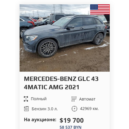
MERCEDES-BENZ GLC 43
L
4MATIC AMG 2021
Полный
Автомат
42969 км.
Бензин 3.0 л.
$19 700
На аукционе:
На
58 537 BYN