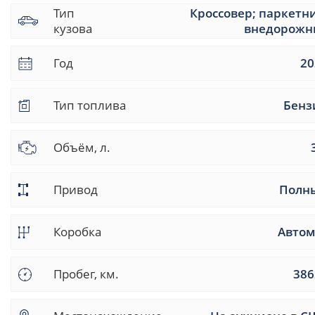
Тип
Кроссовер; паркетн
кузова
внедорожн
Год
20
Тип топлива
Бенз
Объём, л.
Привод
Полн
Коробка
Автом
Пробег, км.
386