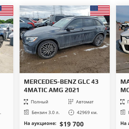
MERCEDES-BENZ GLC 43
MA
4MATIC AMG 2021
MO
Полный
Автомат
.
Бензин 3.0 л.
42969 км.
$19 700
На аукционе:
На 