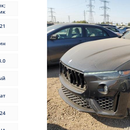
ик;
ик
21
ин
3.0
ый
ат
24