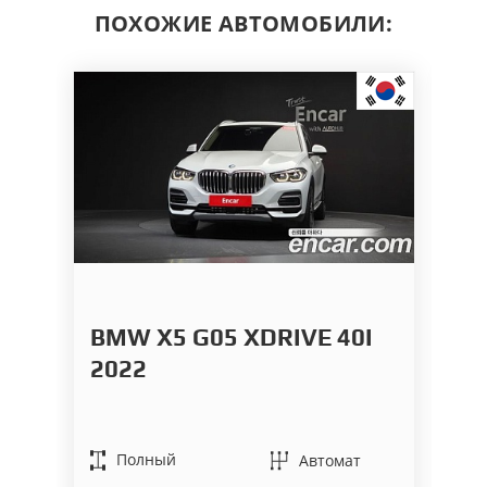
ПОХОЖИЕ АВТОМОБИЛИ:
BMW X5 G05 XDRIVE 40I
L
2022
9
2
Полный
Автомат