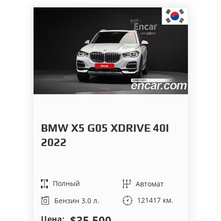
BMW X5 G05 XDRIVE 40I
L
2022
9
2
Полный
Автомат
121417 км.
Бензин 3.0 л.
$35 500
Цена:
На