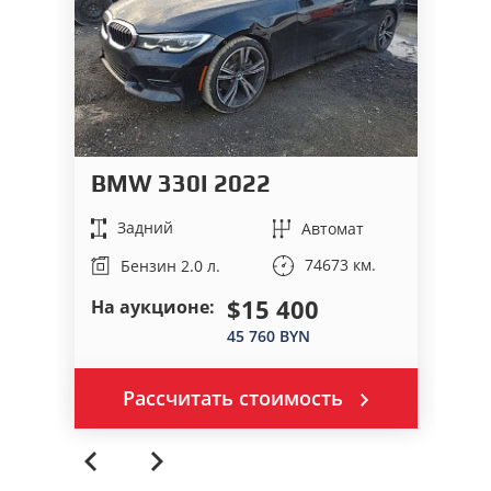
BMW 330I 2022
A
Задний
Автомат
74673 км.
Бензин 2.0 л.
$15 400
На аукционе:
На
45 760 BYN
Рассчитать стоимость