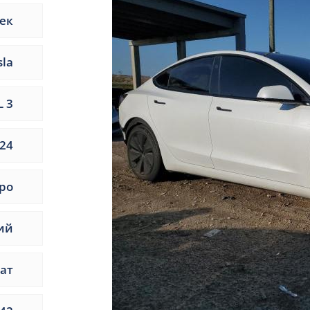
ек
sla
 3
24
ро
ий
ат