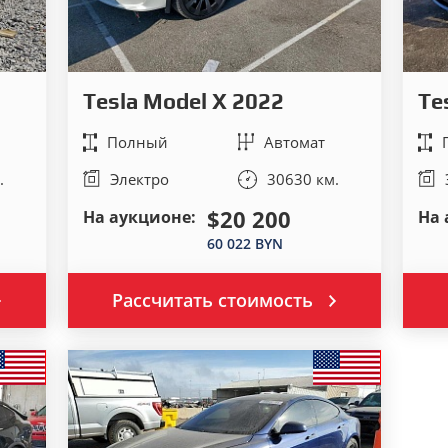
Tesla Model X 2022
Te
Полный
Автомат
.
Электро
30630 км.
$20 200
На аукционе:
На 
60 022 BYN
Рассчитать стоимость