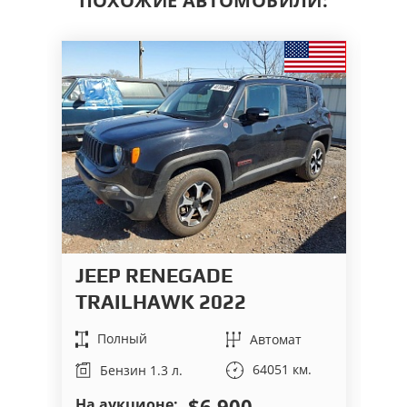
ПОХОЖИЕ АВТОМОБИЛИ:
JEEP RENEGADE
J
TRAILHAWK 2022
T
Полный
Автомат
64051 км.
Бензин 1.3 л.
$6 900
На аукционе:
На