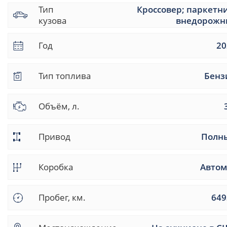
Тип
Кроссовер; паркетн
кузова
внедорожн
Год
20
Тип топлива
Бенз
Объём, л.
Привод
Полн
Коробка
Автом
Пробег, км.
649