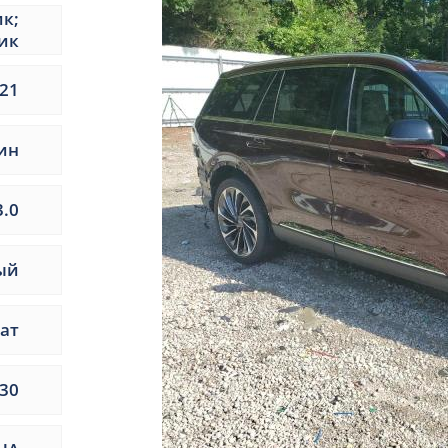
ик;
ик
21
ин
3.0
ый
ат
30