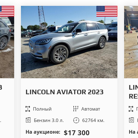
3
LI
LINCOLN AVIATOR 2023
RE
Полный
Автомат
.
Бензин 3.0 л.
62764 км.
$17 300
На аукционе:
На 