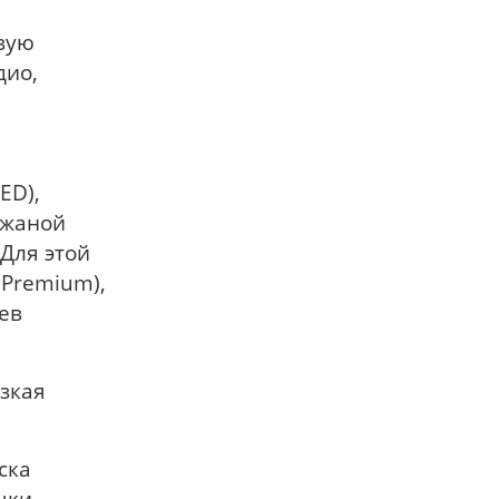
вую
дио,
ED),
ожаной
Для этой
Premium),
ев
изкая
ска
чки,