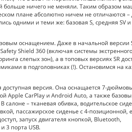
ей больше ничего не меняли. Таким образом м
ческом плане абсолютно ничем не отличаются –
ись одними и теми же: базовая S, средняя SV и
зовым оснащением. Даже в начальной версии 
Safety Shield 360 (включая системы экстренног
инга слепых зон), а в топовых версиях SR дос
миками в подголовниках (!). Остановимся на к
я доступная версия. Она оснащается 7-дюймов
й Apple CarPlay и Android Auto, а также базов
. В салоне – тканевая обивка, водительское сиде
кой, пассажирское сиденье с 4-позиционной, 
туп, запуск двигателя кнопкой, Bluetooth,
и 3 порта USB.