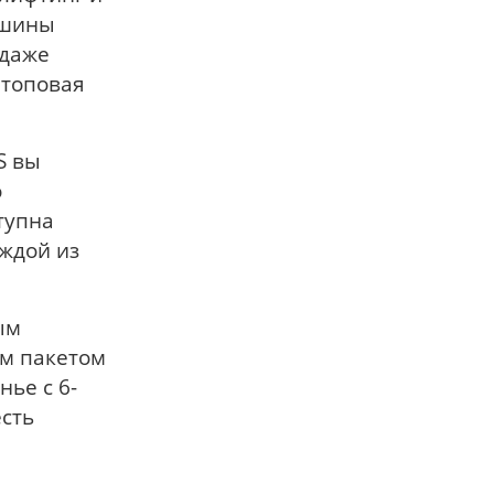
ашины
 даже
 топовая
S вы
о
тупна
аждой из
ым
ым пакетом
нье с 6-
есть