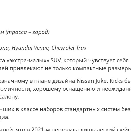
м (
трасса – город
)
ona
,
Hyundai
Venue
,
Chevrolet
Trax
са «экстра-малых» SUV, который чувствует себя 
елей привлекают не только компактные разме
значному в плане дизайна Nissan Juke, Kicks б
номичности, хорошему оснащению и неожидан
салону.
учших в классе наборов стандартных систем бе
диа.
чной, что в 2021-м пережила лишь легкий фейс