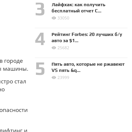
Лайфхак: как получить
бесплатный отчет C...
33050
Рейтинг Forbes: 20 лучших б/у
авто за $1...
25682
в городе
Пять авто, которые не ржавеют
ры машины.
VS пять &q...
23999
ыстро стал
но
зопасности
лифтинг и