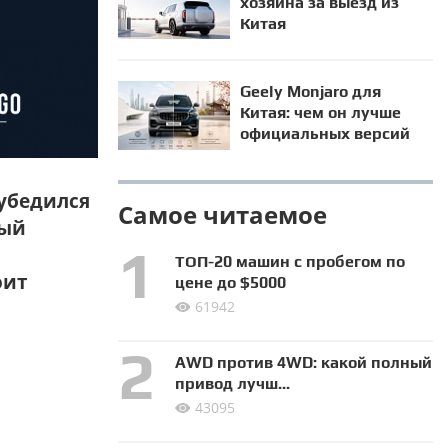
хозяина за выезд из
Китая
Geely Monjaro для
Китая: чем он лучше
официальных версий
 убедился
Самое читаемое
ный
ТОП-20 машин с пробегом по
оит
цене до $5000
61942
AWD против 4WD: какой полный
привод лучш...
43095