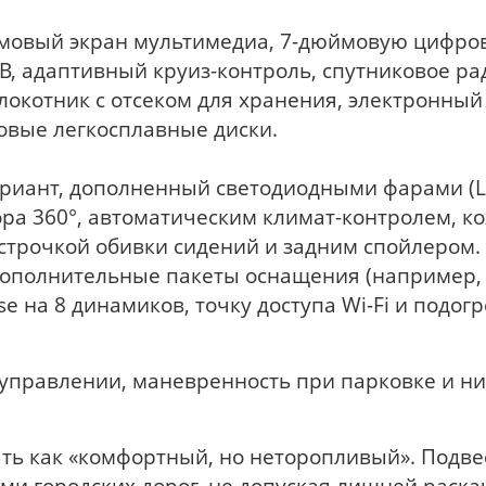
мовый экран мультимедиа, 7-дюймовую цифро
B, адаптивный круиз-контроль, спутниковое ра
локотник с отсеком для хранения, электронный
овые легкосплавные диски.
риант, дополненный светодиодными фарами (L
ора 360°, автоматическим климат-контролем, к
строчкой обивки сидений и задним спойлером. 
дополнительные пакеты оснащения (например, 
 на 8 динамиков, точку доступа Wi-Fi и подогр
в управлении, маневренность при парковке и н
ать как «комфортный, но неторопливый». Подве
ми городских дорог, не допуская лишней раска