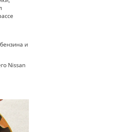
л
рассе
 бензина и
го Nissan